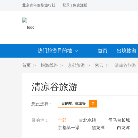
北京青年假期旅行社
登录
|
免费注册
热门旅游目的地
首页
出境旅游
首页
>
旅游线路
>
京郊旅游
>
密云
> 清凉谷旅游
清凉谷旅游
您已选择：
目的地: 清凉谷
X
目的地：
全部
古北水镇
司马台长城
京都第一瀑
黑龙潭
白龙潭