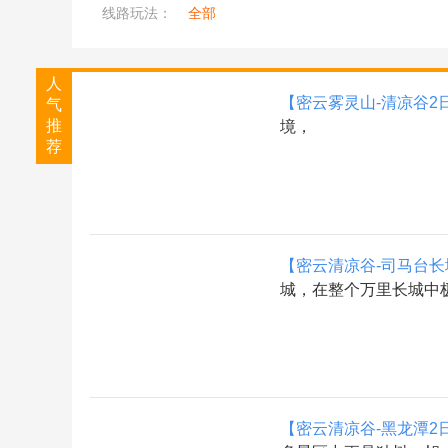
线路玩法：
全部
人
【密云雾灵山-清凉谷2
气
推
境，
荐
【密云清凉谷-司马台长
城，在整个万里长城中
【密云清凉谷-黑龙潭2