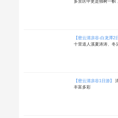
多景区中更是独树一帜
【密云清凉谷-白龙潭2
十里道人溪夏涛涛、冬
【密云清凉谷1日游】
丰富多彩