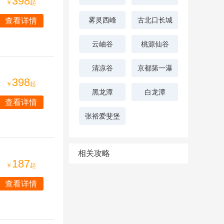
398
￥
起
雾灵西峰
古北口长城
查看详情
云岫谷
桃源仙谷
清凉谷
京都第一瀑
398
￥
起
黑龙潭
白龙潭
查看详情
张裕爱斐堡
相关攻略
187
￥
起
查看详情