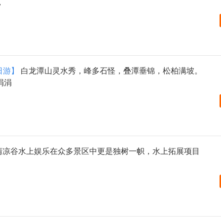
，
日游】
白龙潭山灵水秀，峰多石怪，叠潭垂锦，松柏满坡。
涓涓
清凉谷水上娱乐在众多景区中更是独树一帜，水上拓展项目