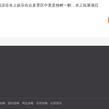
清凉谷水上娱乐在众多景区中更是独树一帜，水上拓展项目
攻略
国内攻略
周边攻略
京郊攻略
出境资讯