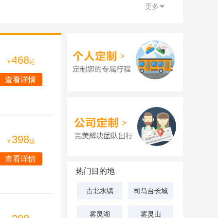
更多
468
￥
起
查看详情
398
￥
起
查看详情
热门目的地
古北水镇
司马台长城
雾灵湖
雾灵山