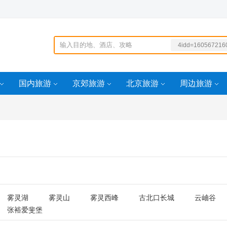
4idd=160567216
5100idd=159306
568946
�0�aidd=16056
国内旅游
京郊旅游
北京旅游
周边旅游
07494
?aidd=16034150
269100idd=1620
265443
雾灵湖
雾灵山
雾灵西峰
古北口长城
云岫谷
张裕爱斐堡