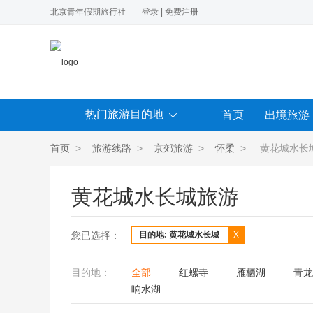
北京青年假期旅行社
登录
|
免费注册
热门旅游目的地
首页
出境旅游
首页
>
旅游线路
>
京郊旅游
>
怀柔
> 黄花城水长
黄花城水长城旅游
您已选择：
目的地: 黄花城水长城
X
目的地：
全部
红螺寺
雁栖湖
青龙
响水湖