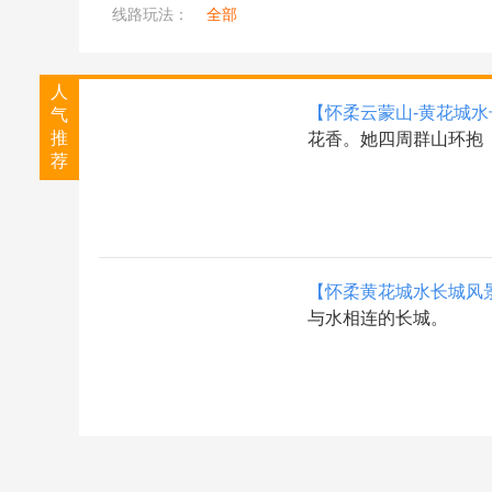
线路玩法：
全部
人
【怀柔云蒙山-黄花城水
气
推
花香。她四周群山环抱
荐
【怀柔黄花城水长城风
与水相连的长城。