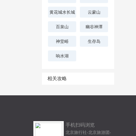
黄花城水长城
云蒙山
百泉山
幽谷神潭
神堂峪
生存岛
响水湖
相关攻略
手机扫码浏览
北京旅行社-北京旅游团-