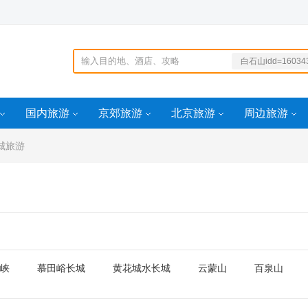
白石山idd=16034
724697
idd=1605672307
100idd=1605672
国内旅游
京郊旅游
北京旅游
周边旅游
494
-1200idd=162026
城旅游
5443899idd=160
2307494
峡
慕田峪长城
黄花城水长城
云蒙山
百泉山