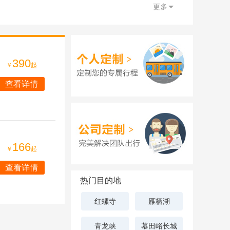
更多
390
￥
起
查看详情
166
￥
起
查看详情
热门目的地
红螺寺
雁栖湖
青龙峡
慕田峪长城