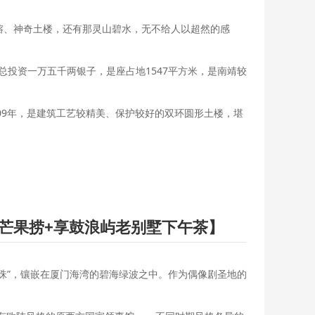
榕、神奇土楼，还有那灵山碧水，无不给人以超然的感
投资一万五千两银子，是座占地1547平方米，是南靖较
909年，是建筑工艺较精美、保护较好的双环圆形土楼，堪
芒果捞+享鼓浪屿老别墅下午茶】
珠”，镶嵌在厦门海湾的碧海绿波之中。作为偶像剧圣地的