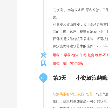
云水谣，“南靖云水谣”原名长教，
觉。
和贵楼又称山脚楼，位于南靖县梅林
高的土楼。这座土楼建在沼泽地上，用
怀远楼是汉族传统民居建筑。怀远楼位
称汉族民宅建筑艺术的佳作，2006
用餐： 早餐-包含 午餐-包含 晚餐-不
住宿：厦门悦华酒店
第3天
小资鼓浪屿嗨
D3
岛上气
鼓浪屿素有“海上花园”之誉，
厦门，鼓浪屿更加是必不可少的场景