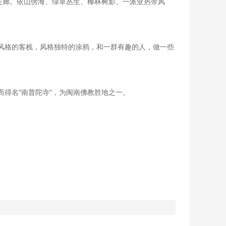
走廊。依山傍海、绿草丛生、椰林树影、一派亚热带风
风格的客栈，风格独特的涂鸦，和一群有趣的人，做一些
得名“南普陀寺”，为闽南佛教胜地之一。