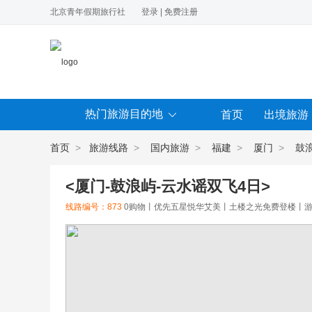
北京青年假期旅行社
登录
|
免费注册
热门旅游目的地
首页
出境旅游
首页
>
旅游线路
>
国内旅游
>
福建
>
厦门
>
鼓
<厦门-鼓浪屿-云水谣双飞4日>
线路编号：873
0购物丨优先五星悦华艾美丨土楼之光免费登楼丨游