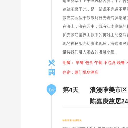
这里荟萃了上千座风格各异，中西合璧
建筑汇聚于此，是一部说不完道不尽
菽庄花园位于鼓浪屿日光岩海滨浴场
在海上，海在园中，既有江南庭院的
贝壳梦幻世界由原来的英雄山防空洞
现的神秘贝壳幻影出现后，海边渔民
量将我们引入远古的潜艇小屋。
用餐： 早餐-包含 午餐-不包含 晚餐
住宿：厦门悦华酒店
第4天
浪漫唯美市区
D4
陈嘉庚故居2
聆听海浪-轻拂海风