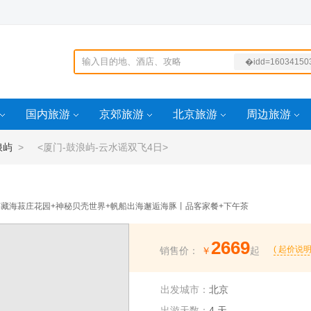
�idd=16034150
269
�0orderby10---id
6283773356499
国内旅游
京郊旅游
北京旅游
周边旅游
-1293idd=162026
5443899idd=160
浪屿
> <厦门-鼓浪屿-云水谣双飞4日>
50320269
藏海菽庄花园+神秘贝壳世界+帆船出海邂逅海豚丨品客家餐+下午茶
2669
( 起价说明
销售价：
￥
起
出发城市：
北京
出游天数：
4 天