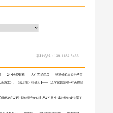
客服热线：139-1184-3466
——24H免费接机——入住五星酒店——赠送帆船出海电子票
鱼海棠》、《云水谣》拍摄地 |——【含客家圆笼餐+可免费登
赠玩菽庄花园+探秘贝壳梦幻世界&芒果捞+享鼓浪屿老别墅下