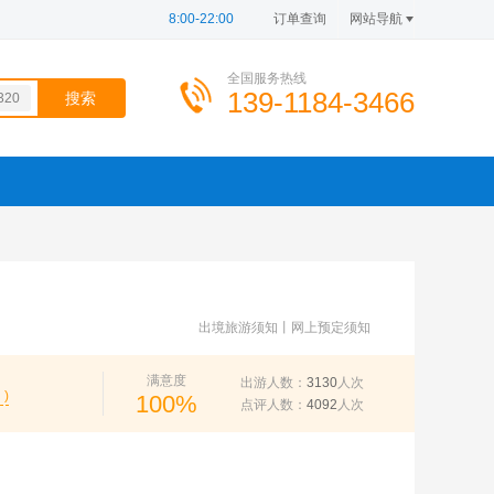
8:00-22:00
订单查询
网站导航
全国服务热线
139-1184-3466
320
100
d=1
100
726
341
100
出境旅游须知
丨
网上预定须知
满意度
出游人数：
3130
人次
 )
100%
点评人数：
4092
人次