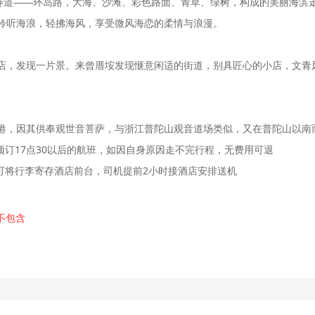
松赛道——环岛路，大海、沙滩、彩色路面、青草、绿树，构成的美丽海滨
聆听海浪，轻拂海风，享受微风海恋的柔情与浪漫。
店，发现一片景。来曾厝垵发现惬意闲适的街道，别具匠心的小店，文青
港，因其供奉观世音菩萨，与浙江普陀山观音道场类似，又在普陀山以南而
预订17点30以后的航班，如因自身原因走不完行程，无费用可退
可将行李寄存酒店前台，司机提前2小时接酒店安排送机
-不包含