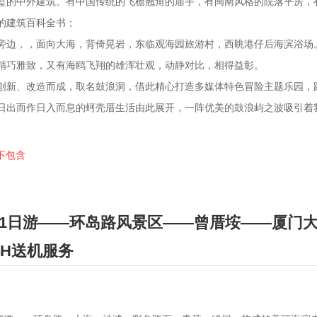
的中外建筑。有中国传统的飞檐翘角的庙宇，有闽南风格的院落平房，有欧
的建筑百科全书；
旁边，，面向大海，背倚晃岩，东临观海园旅游村，西眺港仔后海滨浴场
精巧雅致，又有海鸥飞翔的雄浑壮观，动静对比，相得益彰。
创新、改造而成，取名鼓浪洞，借此精心打造多媒体特色冒险主题乐园，
日出而作日入而息的蚵壳厝生活由此展开，一阵优美的鼓浪屿之波吸引着
-不包含
1日游——环岛路风景区——曾厝垵——厦门大
4H送机服务