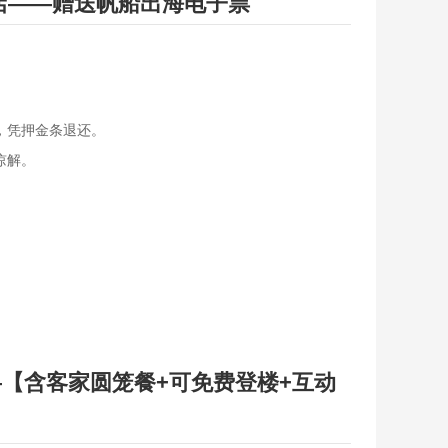
店——赠送帆船出海电子票
，凭押金条退还。
谅解。
—【含客家圆笼餐+可免费登楼+互动