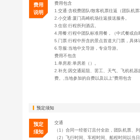
费用包含
费用
1.交通:含税费团队/散客机票往返（团队机
说明
2.小交通:厦门高崎机场往返接送服务。
3.住宿:行程所列酒店。
4.用餐:行程中团队标准用餐，（中式餐或
5.门票:行程中所含的景点首道大门票，具
6.导服:当地中文导游，专业导游。
费用不包含
1.单房差:单房差（）。
2.补充:因交通延阻、罢工、天气、飞机机
费。,当地参加的自费以及以上"费用包含
预定须知
交通
预定
（1）合同一经签订且付全款，团队机票、
须知
（2）飞行时间、车程时间、船程时间以当