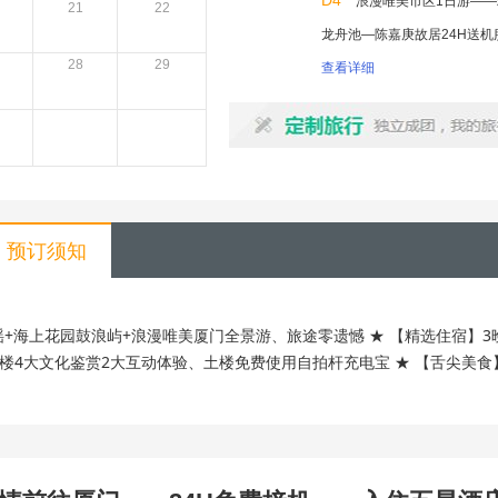
D4
浪漫唯美市区1日游——
21
22
龙舟池—陈嘉庚故居24H送机
28
29
查看详细
预订须知
谣+海上花园鼓浪屿+浪漫唯美厦门全景游、旅途零遗憾 ★ 【精选住宿】3
土楼4大文化鉴赏2大互动体验、土楼免费使用自拍杆充电宝 ★ 【舌尖美