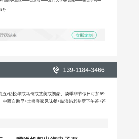
环岛路风景区——曾厝垵——厦门大学/南普陀——集美学村—
服务
139-1184-3466
晚五/钻悦华或马哥或艾美或朗豪、淡季非节假日可加69
食】中西自助早+土楼客家风味餐+鼓浪屿老别墅下午茶+芒