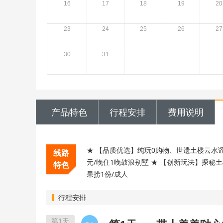
16
17
18
19
20
23
24
25
26
27
30
31
产品特色
行程安排
费用说明
★ 【品质优选】纯玩0购物、世遗土楼云水
线路
元/晚住1晚鼓浪别墅 ★ 【创新玩法】探秘
特色
果捞1份/成人
行程安排
第1天