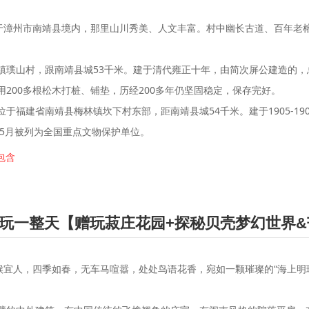
位于漳州市南靖县境内，那里山川秀美、人文丰富。村中幽长古道、百年老
镇璞山村，跟南靖县城53千米。建于清代雍正十年，由简次屏公建造的，总
200多根松木打桩、铺垫，历经200多年仍坚固稳定，保存完好。
于福建省南靖县梅林镇坎下村东部，距南靖县城54千米。建于1905-1
年5月被列为全国重点文物保护单位。
包含
玩一整天【赠玩菽庄花园+探秘贝壳梦幻世界&
候宜人，四季如春，无车马喧嚣，处处鸟语花香，宛如一颗璀璨的“海上明
。