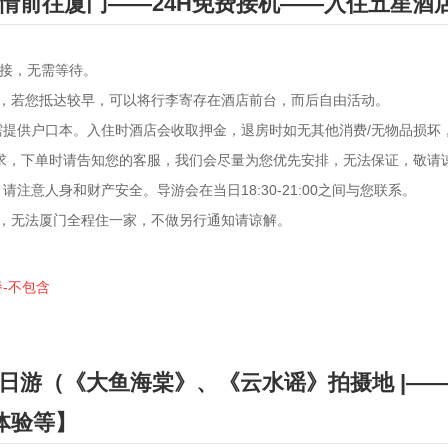
情前往厦门——24H免费接机——入住五星酒
1接，无需等待。
之后，若您抵达较早，可以将行李寄存在酒店前台，而后自由活动。
需提供户口本。入住时酒店会收取押金，退房时如无其他消费/无物品损坏
要求，下单时请告知您的客服，我们会尽量为您优先安排，无法保证，敬请
注意人身和财产安全。导游会在当日18:30-21:00之间与您联系。
间，无法厦门全程住一家，不做另行通知请谅解。
餐-不包含
日游（《大鱼海棠》、《云水谣》拍摄地 |—
体验等】