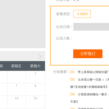
套餐类型：
￥2669
出发日期：
出游人数：
立即预订
四
星期五
星期六
行程概要：
D1
带上美美哒心情前往厦门
1
D2
云水谣土楼一日游（《大
7
8
楼+互动造楼+木偶戏体验等】
D3
小资鼓浪屿嗨玩一整天【
14
15
午茶】