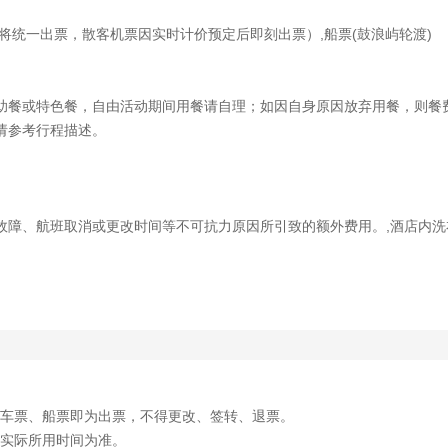
票将统一出票，散客机票因实时计价预定后即刻出票）,船票(鼓浪屿轮渡)
自助餐或特色餐，自由活动期间用餐请自理；如因自身原因放弃用餐，则餐
体请参考行程描述。
器故障、航班取消或更改时间等不可抗力原因所引致的额外费用。,酒店内
列车票、船票即为出票，不得更改、签转、退票。
日实际所用时间为准。