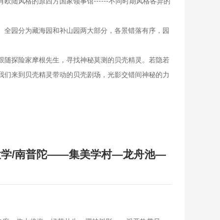
陆风格的原西方国家领事馆------不同时期风格各异的
。全园分为藏海园和补山园两大部分，各景错落有序，园
跟随探险家摩根先生，寻找神秘莫测的贝壳精灵。若隐若
我们来到贝壳精灵带动的贝壳剧场，光影交错间神秘的力
学/南普陀——集美学村—龙舟池—