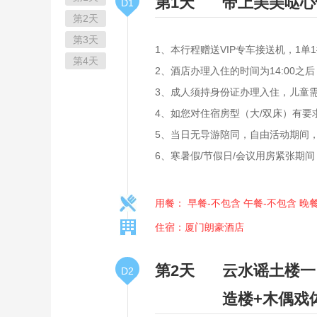
第1天
带上美美哒心
D1
第2天
第3天
1、本行程赠送VIP专车接送机，1单
第4天
2、酒店办理入住的时间为14:00
3、成人须持身份证办理入住，儿童
4、如您对住宿房型（大/双床）有
5、当日无导游陪同，自由活动期间，请
6、寒暑假/节假日/会议用房紧张期
用餐： 早餐-不包含 午餐-不包含 晚
住宿：厦门朗豪酒店
第2天
云水谣土楼一
D2
造楼+木偶戏