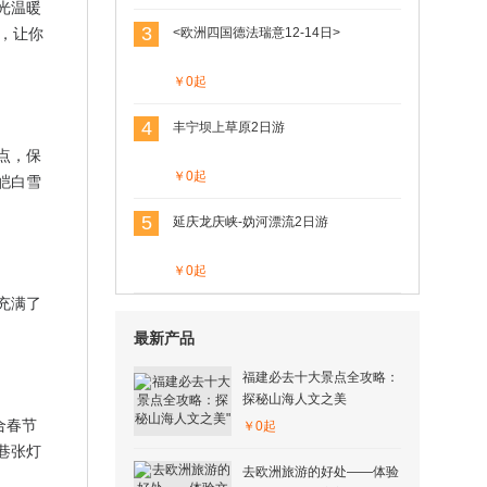
光温暖
，让你
3
<欧洲四国德法瑞意12-14日>
￥0起
4
丰宁坝上草原2日游
点，保
￥0起
皑白雪
5
延庆龙庆峡-妫河漂流2日游
￥0起
充满了
最新产品
福建必去十大景点全攻略：
探秘山海人文之美
合春节
￥0起
巷张灯
去欧洲旅游的好处——体验