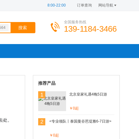
8:00-22:00
订单查询
网站导航
全国服务热线
139-1184-3466
564
721
100
d=0
649
869
206
推荐产品
1
北京皇家礼遇4晚5日游
￥0起
去处。
2
<专业领队丨泰国曼谷芭堤雅6-7日游>
￥0起