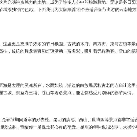
这片充满神奇魅力的土地，成为了许多人心中的旅游胜地。无论是冬日阳
节增添独特的色彩。下面我们为大家推荐10个最适合春节出游的云南地方
，这里更是充满了浓浓的节日氛围。古城的木府、四方街、束河古镇等景
高挂，传统的舞龙舞狮和灯谜活动丰富多彩，吸引着无数游客。雪山的皑
洱海是大理的灵魂所在，水面如镜，湖边的白族民居和古老的寺庙让这里
理古城、崇圣寺三塔、苍山等著名景点，能让你感受到别样的春节风情。
暖，是春节期间避寒的好去处。昆明的滇池、西山、世博园等景点都非常适
相映成趣，带给你一场视觉和心灵的享受。昆明的年味也很浓厚，大街小