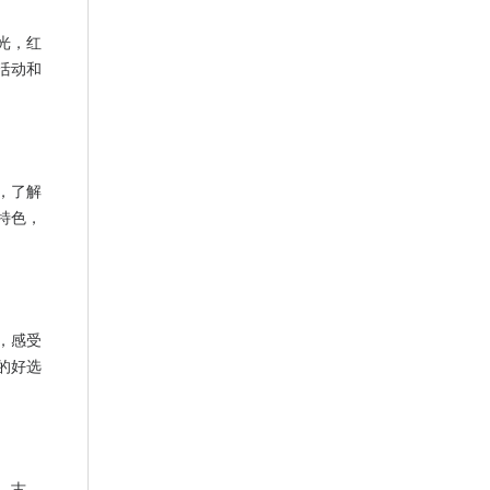
光，红
活动和
，了解
特色，
，感受
的好选
、古