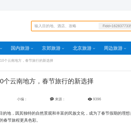
Fidd=162837733
99100idd=16056
60285
?aid
国内旅游
京郊旅游
北京旅游
周边旅游
/idd=1628377335
10个云南地方，春节旅行的新选择
9100idd=159306
568946
10个云南地方，春节旅行的新选择
小编：
来源：
9396
目的地，因其独特的自然景观和丰富的民族文化，成为了春节假期的理想
你的春节旅程更具色彩。