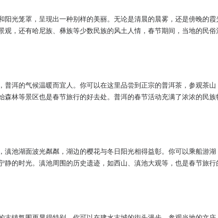
和阳光笼罩，呈现出一种别样的美丽。无论是清晨的晨雾，还是傍晚的霞
景观，还有哈尼族、彝族等少数民族的风土人情，春节期间，当地的民俗
，普洱的气候温暖而宜人。你可以在这里品尝到正宗的普洱茶，参观茶山
始森林等景区也是春节旅行的好去处。普洱的春节活动充满了浓浓的民族
，滇池湖面波光粼粼，湖边的樱花与冬日阳光相得益彰。你可以乘船游湖
宁静的时光。滇池周围的历史遗迹，如西山、滇池大观等，也是春节旅行
的古镇氛围更显得特别。你可以在建水古城的街头漫步，参观当地的文庙