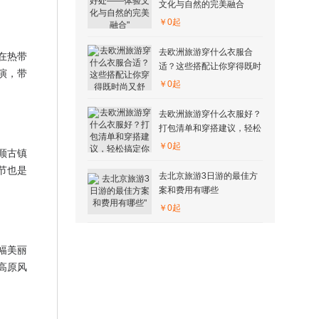
文化与自然的完美融合
￥0起
去欧洲旅游穿什么衣服合
在热带
适？这些搭配让你穿得既时
演，带
尚又舒适！
￥0起
去欧洲旅游穿什么衣服好？
打包清单和穿搭建议，轻松
搞定你的欧洲之旅
￥0起
顺古镇
节也是
去北京旅游3日游的最佳方
案和费用有哪些
￥0起
幅美丽
高原风